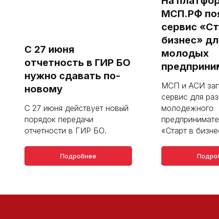
На платфо
МСП.РФ по
сервис «Ст
бизнес» дл
С 27 июня
молодых
отчетность в ГИР БО
предприни
нужно сдавать по-
МСП и АСИ зап
новому
сервис для раз
С 27 июня действует новый
молодежного
порядок передачи
предпринимате
отчетности в ГИР БО.
«Старт в бизне
Подробнее
Подро