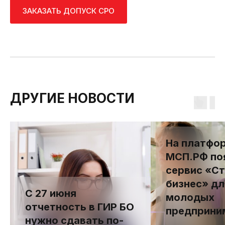
ЗАКАЗАТЬ ДОПУСК СРО
ДРУГИЕ НОВОСТИ
На платфо
МСП.РФ по
сервис «Ст
бизнес» дл
С 27 июня
молодых
отчетность в ГИР БО
предприни
нужно сдавать по-